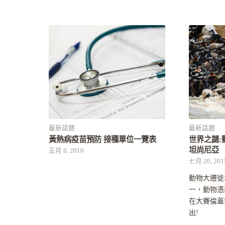
最新話題
最新話題
黃熱病疫苗預防 接種單位一覽表
世界之謎:
坦尚尼亞
五月 6, 2016
七月 20, 201
動物大遷徙
一，動物憑
在大賽倫蓋
出!