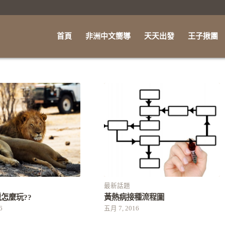
首頁
非洲中文嚮導
天天出發
王子揪團
最新話題
遊獵怎麼玩??
黃熱病接種流程圖
6
五月 7, 2016