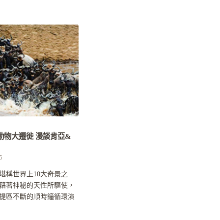
動物大遷徙 漫談肯亞&
5
堪稱世界上10大奇景之
藉著神秘的天性所驅使，
提區不斷的順時鐘循環演