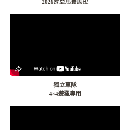
2026肯亞馬賽馬拉
獨立車隊
4×4遊獵專用