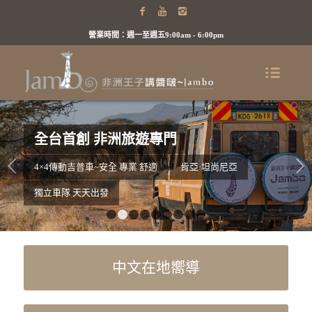
營業時間：週一至週五9:00am - 6:00pm
全台首創 非洲旅遊專門
下一頁
4×4傳動吉普車~安全 專業 舒適
肯亞·坦尚尼亞
獨立車隊 天天出發
1
2
3
4
5
6
7
8
9
中文在地嚮導