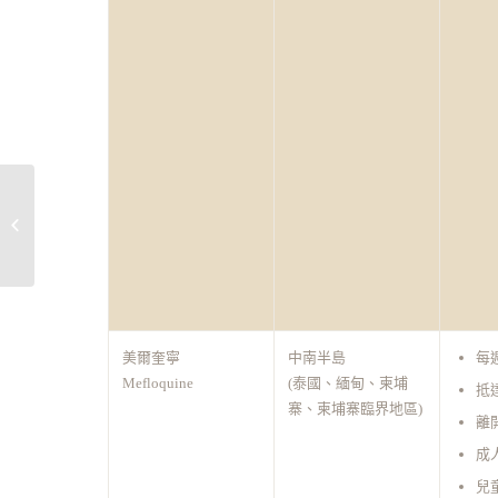
去非洲還能做啥事? 打小
白球+放空做SPA +品酒
美爾奎寧
中南半島
每
Mefloquine
(泰國、緬甸、柬埔
抵
寨、柬埔寨臨界地區)
離
成人
兒童