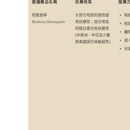
建議藥品名稱
抗藥地區
服藥
羥氯奎寧
大部分地區的惡性瘧
每
Hydroxychloroquine
有抗藥性；部分地區
抵
的間日瘧也有抗藥性
離
(中美洲、中亞及少數
成人
南美國家仍具敏感性)
兒童