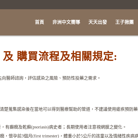
首頁
非洲中文嚮導
天天出發
王子揪團
及 購買流程及相關規定:
先向醫師諮詢，評估感染之風險、預防性投藥之需求。
並清楚蒐集感染後在當地可以得到醫療幫助的管道，不建議使用瘧疾預防藥
者，有癲癇及乾癬(psoriasis)病史者；長期使用者注意視網膜之變化。
癲癇，懷孕前3個月(first trimester)，體重小於5公斤的孩童以及