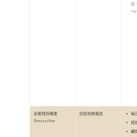
錠、
m
去氧羥四黴素
目前尚無報告
每
Doxycycline
抵
離