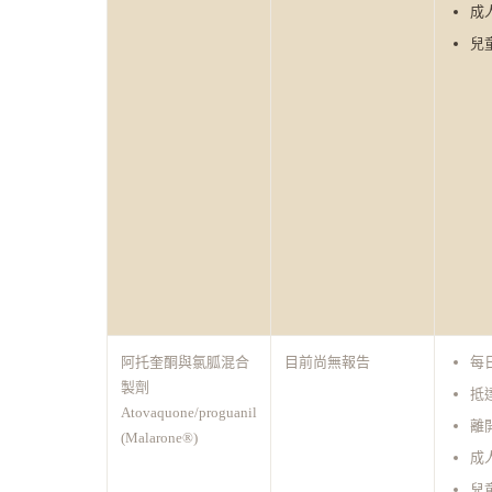
成人
兒童
阿托奎酮與氯胍混合
目前尚無報告
每
製劑
抵
Atovaquone/proguanil
離
(Malarone®)
成人
兒童