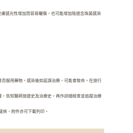
能使皮膚感光性增加而容易曬傷，也可能增加陰道念珠菌感染
曾否服用藥物。感染後如延誤治療，可能會致命。在旅行
醫，告知醫師旅遊史及治療史，再作詳細檢查並追蹤治療
染病/瘧疾，附件亦可下載列印。