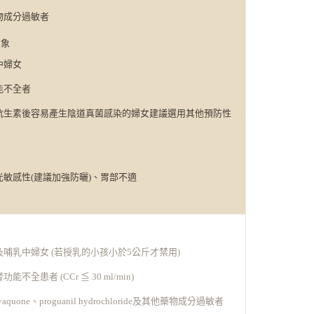
物成分過敏者
對象
中婦女
能不全者
抗生素後容易產生陰道真菌感染的婦女建議選用其他預防性
光敏感性(建議加強防曬)、胃部不適
及哺乳中婦女 (若授乳的小孩小於5公斤才禁用)
能不全患者 (CCr ≦ 30 ml/min)
vaquone、proguanil hydrochloride及其他藥物成分過敏者