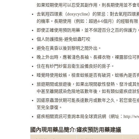
如果短期使用可以忍受其副作用，則長期使用並不會
去氧羥四環素（doxycycline）的禁忌：對去
的機率。長期使用（例如：超過4-6個月）的經驗有限
即使正確使用預防用藥，並不保證百分之百的保護力
個人防護措施-避免蚊蟲叮咬
避免在黃昏以後到黎明之間外出。
晚上外出時，應著淺色長袖、長褲衣物，裸露部位可
住在有紗門紗窗且衛生設備良好的房子。
睡覺時使用蚊帳，檢查蚊帳是否有破洞，蚊帳內是否
旅遊期間或旅遊後，如果出現間歇性發熱、發冷或其
中甚至離開感染危險地區數年後，如有類似瘧疾症狀
因瘧原蟲潛伏期可能長達數月或數年之久，若您曾在
至完全康復。
瘧疾相關資訊可查詢本局全球資訊網（網址：http://w
國內現用藥品簡介/
瘧疾預防用藥建議