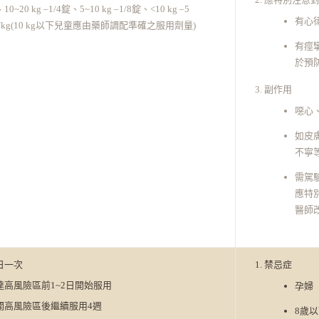
10~20 kg –1/4錠、5~10 kg –1/8錠、<10 kg –5
有心
g/kg(10 kg以下兒童應由藥師調配準確之服用劑量)
有痙
於預
副作用
噁心
如皮
不寧
需駕
應特
醫師
日一次
禁忌症
達高風險區前1~2日開始服用
孕婦
開高風險區後繼續服用4週
8歲