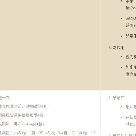
本藥品
癬 (p
SAN
缺陷
兒童
副作用
視力
如出
應立
週一次
禁忌症
達高風險區前2- 3週開始服用
患活
開高風險區後繼續服用4週
已知對
劑量：每次250 mg/(1錠)
其他
劑量：> 45 kg –1錠、30~45 kg –3/4錠、20~30 kg –1/2
應特別注意