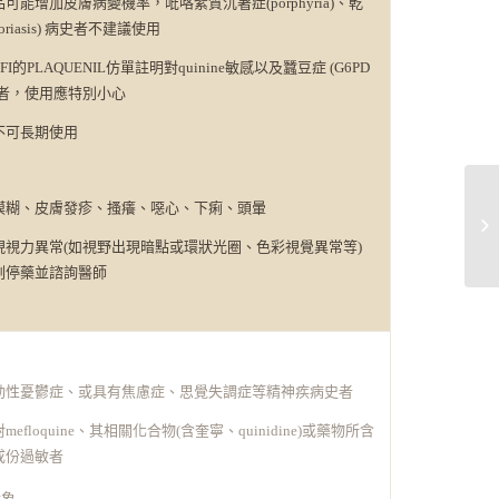
可能增加皮膚病變機率，吡咯紫質沉著症(porphyria)、乾
soriasis) 病史者不建議使用
OFI的PLAQUENIL仿單註明對quinine敏感以及蠶豆症 (G6PD
)者，使用應特別小心
不可長期使用
模糊、皮膚發疹、搔癢、噁心、下痢、頭暈
現視力異常(如視野出現暗點或環狀光圈、色彩視覺異常等)
刻停藥並諮詢醫師
動性憂鬱症、或具有焦慮症、思覺失調症等精神疾病史者
mefloquine、其相關化合物(含奎寧、quinidine)或藥物所含
成份過敏者
對象