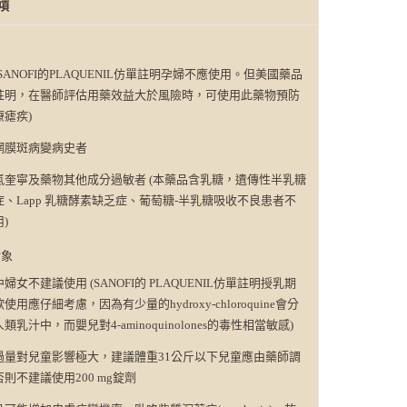
項
SANOFI的PLAQUENIL仿單註明孕婦不應使用。但美國藥品
註明，在醫師評估用藥效益大於風險時，可使用此藥物預防
療瘧疾)
網膜斑病變病史者
氯奎寧及藥物其他成分過敏者 (本藥品含乳糖，遺傳性半乳糖
症、Lapp 乳糖酵素缺乏症、葡萄糖-半乳糖吸收不良患者不
)
對象
婦女不建議使用 (SANOFI的 PLAQUENIL仿單註明授乳期
使用應仔細考慮，因為有少量的hydroxy-chloroquine會分
類乳汁中，而嬰兒對4-aminoquinolones的毒性相當敏感)
過量對兒童影響極大，建議體重31公斤以下兒童應由藥師調
則不建議使用200 mg錠劑