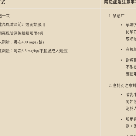
方式
禁忌症及注意事
週一次
禁忌症
達高風險區前2 週開始服用
孕婦(
仿單
開高風險區後繼續服用4週
或治
劑量：每次400 mg/(2錠)
有視
劑量：每次6.5 mg/kg(不超過成人劑量)
對羥
不耐
應使用
應特別注意
哺乳中
間如欲
泌於人
服用
劑，否