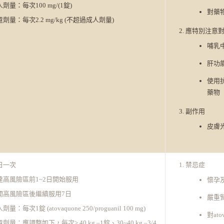
劑量：每次100 mg/(1錠)
對藥
劑量：每次2.2 mg/kg (不超過成人劑量)
應特別注意
哺乳
肝功
使用
藥物
副作用
皮膚
日一次
禁忌症
達高風險區前1~2日開始服用
懷孕
開高風險區後繼續服用7日
嚴重腎功
劑量：每次1錠 (atovaquone 250/proguanil 100 mg)
對ato
劑量：應調整如下，每次> 40 kg –1錠、30~40 kg –3/4