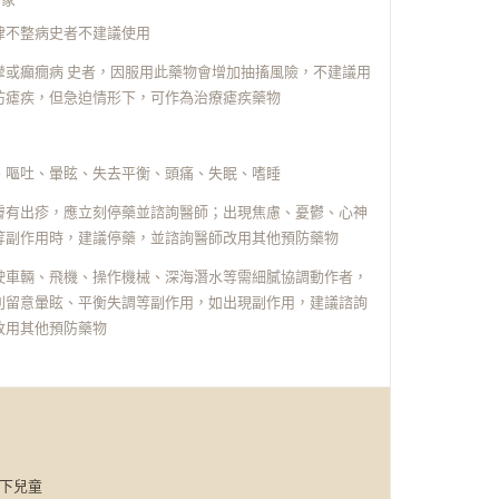
律不整病史者不建議使用
攣或癲癇病 史者，因服用此藥物會增加抽搐風險，不建議用
防瘧疾，但急迫情形下，可作為治療瘧疾藥物
、嘔吐、暈眩、失去平衡、頭痛、失眠、嗜睡
膚有出疹，應立刻停藥並諮詢醫師；出現焦慮、憂鬱、心神
等副作用時，建議停藥，並諮詢醫師改用其他預防藥物
駛車輛、飛機、操作機械、深海潛水等需細膩協調動作者，
別留意暈眩、平衡失調等副作用，如出現副作用，建議諮詢
改用其他預防藥物
以下兒童