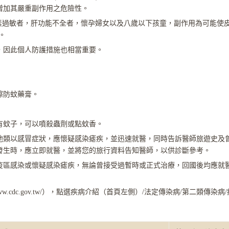
增加其嚴重副作用之危險性。
氧羥四環素過敏者，肝功能不全者，懷孕婦女以及八歲以下孩童，副作用為可
。
，因此個人防護措施也相當重要。
擦防蚊藥膏。
有蚊子，可以噴殺蟲劑或點蚊香。
他類以感冒症狀，應懷疑感染瘧疾，並迅速就醫，同時告訴醫師旅遊史及
發生時，應立即就醫，並將您的旅行資料告知醫師，以供診斷參考。
疫區感染或懷疑感染瘧疾，無論曾接受過暫時或正式治療，回國後均應就
ww.cdc.gov.tw/），點選疾病介紹（首頁左側）/法定傳染病/第二類傳