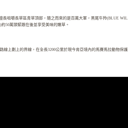
頭，擅長咀嚼長草區青草頂部，隨之而來的是百萬大軍，黑尾牛羚(BLUE WIL
A)約50萬頭緊跟在後並享受美味的嫩草。
路線上劃上的界線，在全長3200公里於現今肯亞境內的馬賽馬拉動物保