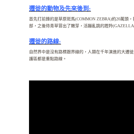
遷徙的動物及先來後到:
首先打前鋒的是草原斑馬(COMMON ZEBRA)約20萬
部，之後待青草冒出了嫩芽，活蹦亂跳的蹬羚(GAZELL
遷徙的路線:
自然界中是沒有路標跟界線的，人類在千年演進的大遷徙
護區都是重點路線。