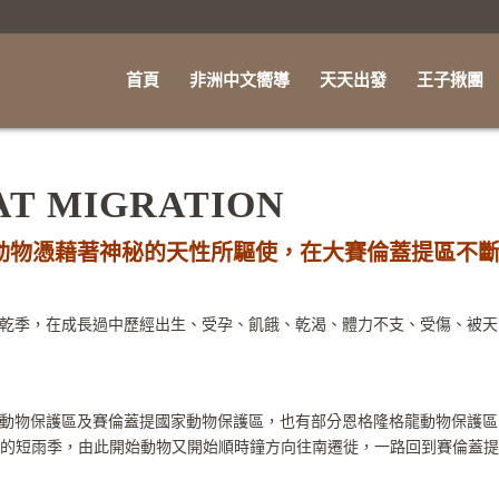
首頁
非洲中文嚮導
天天出發
王子揪團
T MIGRATION
動物憑藉著神秘的天性所驅使，在大賽倫蓋提區不斷
乾季，在成長過中歷經出生、受孕、飢餓、乾渴、體力不支、受傷、被天敵
動物保護區及賽倫蓋提國家動物保護區，也有部分恩格隆格龍動物保護區，
交界的短雨季，由此開始動物又開始順時鐘方向往南遷徙，一路回到賽倫蓋提