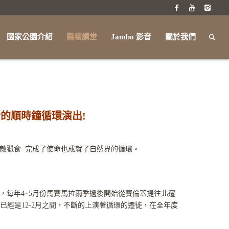
國家公園介紹
醬啵講堂
Jambo 影音
關於我們
的順時鐘循環演出!
獵食..完成了使命也成就了自然界的循環。
每年4~5月份馬賽馬拉雨季過後開始從賽倫蓋提往北遷
已經是12-2月之間，不斷的上演著循環的遷徙，在全年度