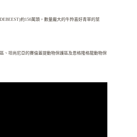
DEBEEST)約150萬頭，數量龐大的牛羚喜好青草的莖
護區、坦尚尼亞的賽倫蓋提動物保護區及恩格隆格龍動物保