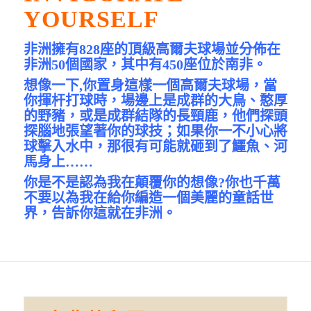
YOURSELF
非洲擁有828座的頂級高爾夫球場並分佈在
非洲50個國家，其中有450座位於南非。
想像一下,你置身這樣一個高爾夫球場，當
你揮杆打球時，場邊上是成群的大鳥、憨厚
的野豬，或是成群結隊的長頸鹿，他們探頭
探腦地張望著你的球技；如果你一不小心將
球擊入水中，那很有可能就砸到了鱷魚、河
馬身上……
你是不是認為我在顛覆你的想像?你也千萬
不要以為我在給你編造一個美麗的童話世
界，告訴你這就在非洲。