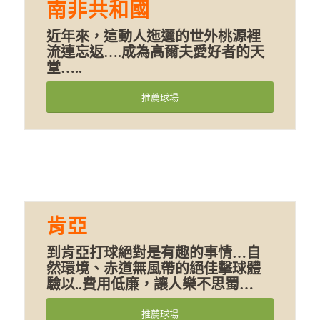
南非共和國
近年來，這動人迤邐的世外桃源裡
流連忘返….成為高爾夫愛好者的天
堂…..
推薦球場
肯亞
到肯亞打球絕對是有趣的事情…自
然環境、赤道無風帶的絕佳擊球體
驗以..費用低廉，讓人樂不思蜀…
推薦球場