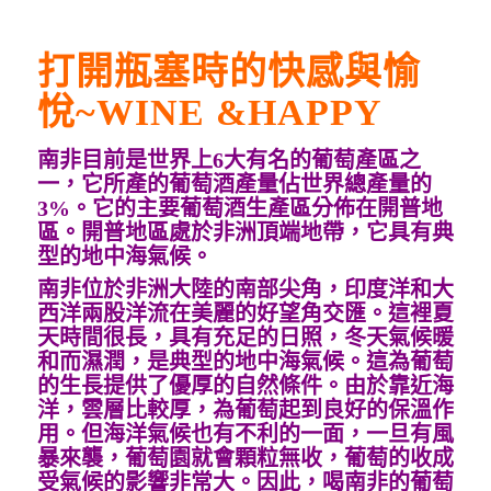
打開瓶塞時的快感與愉
悅~WINE &HAPPY
南非目前是世界上6大有名的葡萄產區之
一，它所產的葡萄酒產量佔世界總產量的
3%。它的主要葡萄酒生產區分佈在開普地
區。開普地區處於非洲頂端地帶，它具有典
型的地中海氣候。
南非位於非洲大陸的南部尖角，印度洋和大
西洋兩股洋流在美麗的好望角交匯。這裡夏
天時間很長，具有充足的日照，冬天氣候暖
和而濕潤，是典型的地中海氣候。這為葡萄
的生長提供了優厚的自然條件。由於靠近海
洋，雲層比較厚，為葡萄起到良好的保溫作
用。但海洋氣候也有不利的一面，一旦有風
暴來襲，葡萄園就會顆粒無收，葡萄的收成
受氣候的影響非常大。因此，喝南非的葡萄