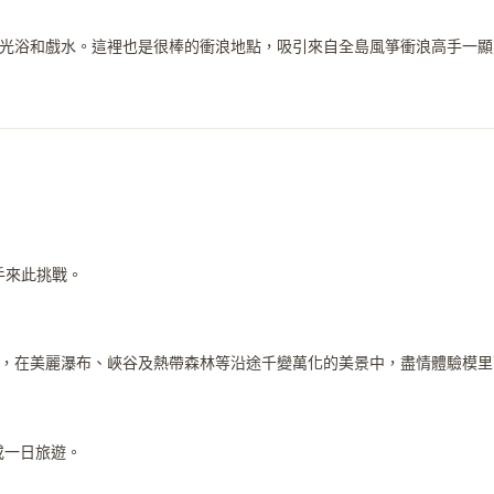
光浴和戲水。這裡也是很棒的衝浪地點，吸引來自全島風箏衝浪高手一顯
高手來此挑戰。
，在美麗瀑布、峽谷及熱帶森林等沿途千變萬化的美景中，盡情體驗模里
或一日旅遊。