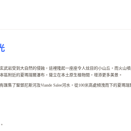
光
玄武岩受到大自然的侵蝕，這裡隆起一座座令人炫目的小山丘，而火山噴
本區附近的夏瑪瑞爾瀑布，聳立在本土原生植物間，增添更多美景。
了聖鄧尼斯河及Viande Salee河水，從100米高處傾洩而下的夏瑪
。