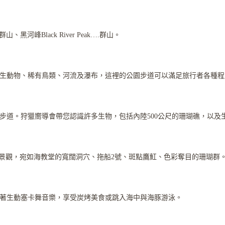
、黑河峰Black River Peak….群山。
、野生動物、稀有鳥類、河流及瀑布，這裡的公園步道可以滿足旅行者各種
步道。狩獵嚮導會帶您認識許多生物，包括內陸500公尺的珊瑚礁，以及
底景觀，宛如海教堂的寬闊洞穴、拖船2號、斑點鷹魟、色彩奪目的珊瑚群
著生動塞卡舞音樂，享受炭烤美食或跳入海中與海豚游泳。