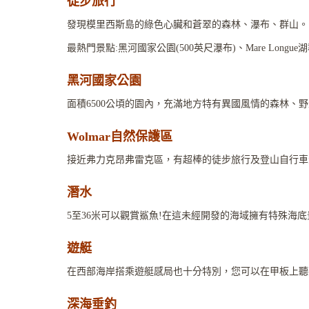
徒步旅行
發現模里西斯島的綠色心臟和蒼翠的森林、瀑布、群山。
最熱門景點:黑河國家公園(500英尺瀑布)、Mare Longue湖群山
黑河國家公園
面積6500公頃的園內，充滿地方特有異國風情的森林
Wolmar自然保護區
接近弗力克昂弗雷克區，有超棒的徒步旅行及登山自行車
潛水
5至36米可以觀賞鯊魚!在這未經開發的海域擁有特殊海
遊艇
在西部海岸搭乘遊艇感局也十分特別，您可以在甲板上聽
深海垂釣