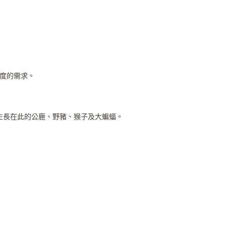
程度的需求。
生長在此的公鹿、野豬、猴子及大蝙蝠。
。