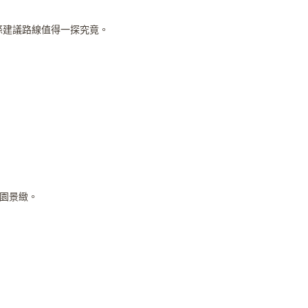
有多條建議路線值得一探究竟。
園景緻。