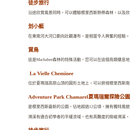
徒步旅行
沿途欣賞風景同時，可以體驗模里西斯熱帶森林，以及欣賞稀有本土
划小艇
在東南河大河口劃向壯觀瀑布，是相當令人興奮的經驗。
賞鳥
這是Machabee森林的特殊活動，您可以在這個鳥類棲
La Vielle Cheminee
位於夏瑪瑞高原山頂的圓形土地上，可以俯視模里西斯南
Adventure Park Chamarel夏瑪瑞爾探險公園
是模里西斯最新的公園，佔地超過12公頃，擁有獨特風貌
溯溪有適合初學者的平緩流域，也有高難度的險峻溯溪，