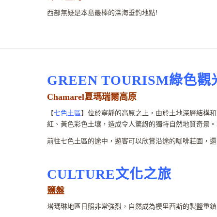
西部無疑是本島最棒的深海垂釣地點!
GREEN TOURISM綠色觀
Chamarel夏瑪瑞爾高原
【
七色土區
】位於寧靜的高原之上，由於土地深層結構和
紅、黃色彩色土壤，造成令人驚訝的獨特自然地質奇景。
前往七色土區的途中，遊客可以欣賞沿途的咖啡莊園，還有匯集
CULTURE文化之旅
鹽盤
塔瑪琳地區日照非常強烈，自然成為模里西斯的製鹽重鎮