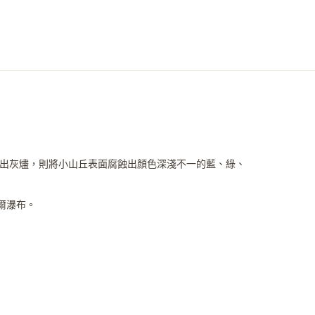
出灰燼，則將小山丘表面腐蝕出顏色深淺不一的藍、綠、
瑞爾瀑布。