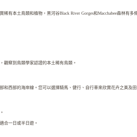
鳥類和植物，黑河谷Black River Gorges和Macchabee森林
息地，觀察到鳥類學家認證的本土稀有鳥類。
部和西部的海岸線。您可以選擇騎馬、健行、自行車來欣賞花卉之美及田
。
適合一日或半日遊。